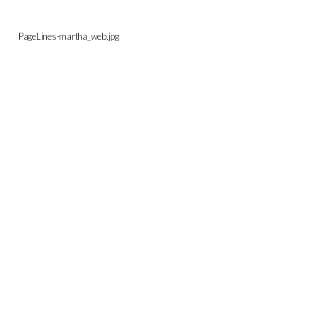
PageLines-martha_web.jpg