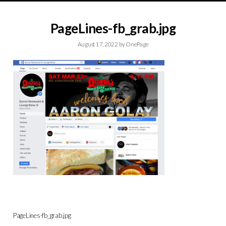
PageLines-fb_grab.jpg
August 17, 2022
by
OnePage
PageLines-fb_grab.jpg